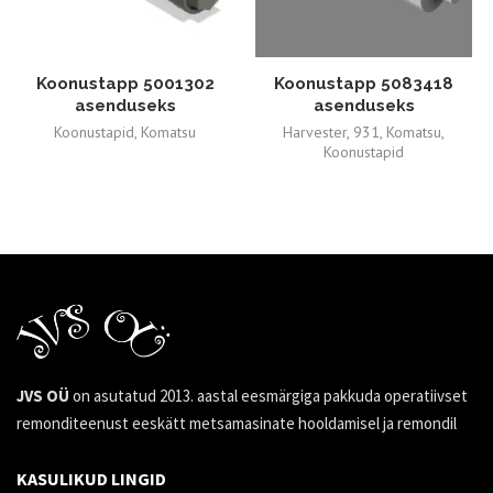
Koonustapp 5001302
Koonustapp 5083418
asenduseks
asenduseks
Koonustapid
,
Komatsu
Harvester
,
931
,
Komatsu
,
Koonustapid
186,00
€
178,12
€
JVS OÜ
on asutatud 2013. aastal eesmärgiga pakkuda operatiivset
remonditeenust eeskätt metsamasinate hooldamisel ja remondil
KASULIKUD LINGID