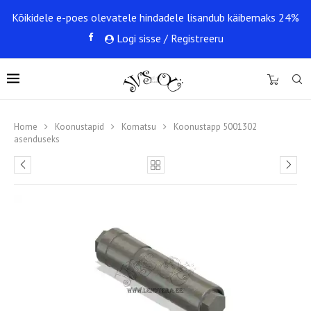
Kõikidele e-poes olevatele hindadele lisandub käibemaks 24%
Logi sisse / Registreeru
0
Home
Koonustapid
Komatsu
Koonustapp 5001302
asenduseks