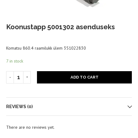
Koonustapp 5001302 asenduseks
188,00
€
Komatsu 860.4 raamilukk ülem 351022830
7 in stock
ADD TO CART
REVIEWS (0)
There are no reviews yet.