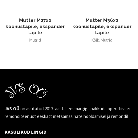
Mutter M27x2
Mutter M36x2
koonustapile, ekspander
koonustapile, ekspander
tapile
tapile
Mutrid
Kõik
,
Mutrid
36,21
€
43,83
€
JVS OÜ
on asutatud 2013. aastal eesmärgiga pakkuda operatiivset
remonditeenust eeskätt metsamasinate hooldamisel ja remondil
KASULIKUD LINGID