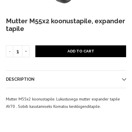
Mutter M55x2 koonustapile, expander
tapile
53,17
€
ADD TO CART
DESCRIPTION
Mutter M55x2 koonustapile. Lukustusega mutter expander tapile
AV70 . Sobib kasutamiseks Komatsu keskliigenditapile.
Loe siit!