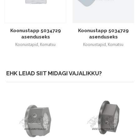
Koonustapp 5034729
Koonustapp 5034729
asenduseks
asenduseks
Koonustapid
,
Komatsu
Koonustapid
,
Komatsu
361,79
€
325,61
€
359,14
€
EHK LEIAD SIIT MIDAGI VAJALIKKU?