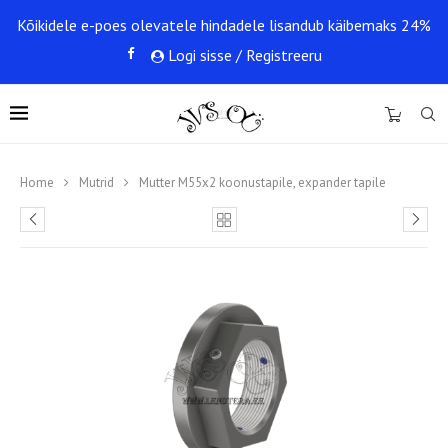
Kõikidele e-poes olevatele hindadele lisandub käibemaks 24%
Logi sisse / Registreeru
0
Home
Mutrid
Mutter M55x2 koonustapile, expander tapile